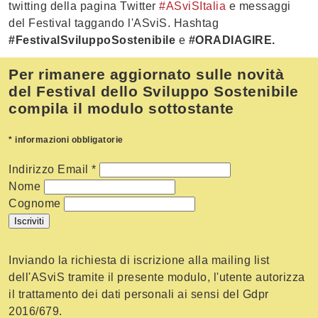
twitting della pagina Twitter
#ASviSItalia
e messaggi
del Festival taggando l'ASviS. Hashtag
#FestivalSviluppoSostenibile
e
#ORADIAGIRE.
Per rimanere aggiornato sulle novità
del Festival dello Sviluppo Sostenibile
compila il modulo sottostante
*
informazioni obbligatorie
Indirizzo Email
*
Nome
Cognome
Inviando la richiesta di iscrizione alla mailing list
dell'ASviS tramite il presente modulo, l'utente autorizza
il trattamento dei dati personali ai sensi del Gdpr
2016/679.