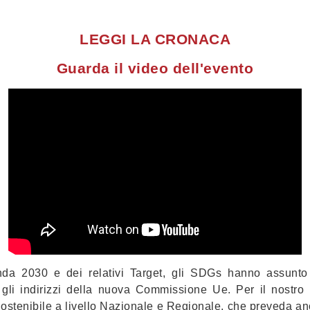
LEGGI LA CRONACA
Guarda il video dell'evento
nda 2030 e dei relativi Target, gli SDGs hanno assunt
e gli indirizzi della nuova Commissione Ue. Per il nostro
Sostenibile a livello Nazionale e Regionale, che preveda anch